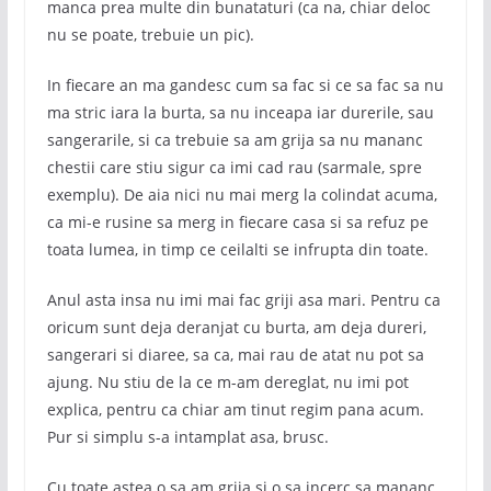
manca prea multe din bunataturi (ca na, chiar deloc
nu se poate, trebuie un pic).
In fiecare an ma gandesc cum sa fac si ce sa fac sa nu
ma stric iara la burta, sa nu inceapa iar durerile, sau
sangerarile, si ca trebuie sa am grija sa nu mananc
chestii care stiu sigur ca imi cad rau (sarmale, spre
exemplu). De aia nici nu mai merg la colindat acuma,
ca mi-e rusine sa merg in fiecare casa si sa refuz pe
toata lumea, in timp ce ceilalti se infrupta din toate.
Anul asta insa nu imi mai fac griji asa mari. Pentru ca
oricum sunt deja deranjat cu burta, am deja dureri,
sangerari si diaree, sa ca, mai rau de atat nu pot sa
ajung. Nu stiu de la ce m-am dereglat, nu imi pot
explica, pentru ca chiar am tinut regim pana acum.
Pur si simplu s-a intamplat asa, brusc.
Cu toate astea o sa am grija si o sa incerc sa mananc