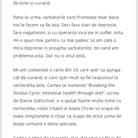
fie bine in curand.
Pana la urma, sarbatorile sunt frumoase doar daca
noi le facem sa fie asa. Deci fara stari de depresie,
fara negativism, si cu speranta inca vie in suflet. Asta
mi-o spun mie, pentru ca mai patesc sa am cate o
mica depresie in preajma sarbatorilor, de cand am
problema asta. Dar nu si anul asta.
Mi-am comandat o carte din US care sper sa ajunga
cat de curand, si care sper mult sa fie raspunsul la
rectocolita asta. Cartea se numeste “Breaking the
Vicious Cycle: Intestinal health through diet”, scrisa
de Elaine Gottschall, si a ajutat foarte multa lume cu
rectocolita, colon iritabil si boala Chron sa scape de
toate simptomele si chiar sa scape de orice urma de
boala urmand o dieta speciala.
Cartea e plina de sperante, clar, dar sper sa fie si de