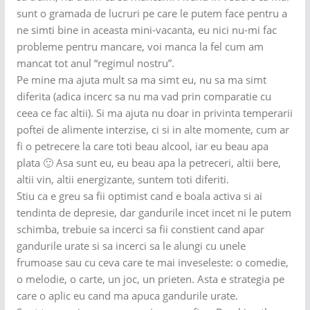
sunt o gramada de lucruri pe care le putem face pentru a
ne simti bine in aceasta mini-vacanta, eu nici nu-mi fac
probleme pentru mancare, voi manca la fel cum am
mancat tot anul “regimul nostru”.
Pe mine ma ajuta mult sa ma simt eu, nu sa ma simt
diferita (adica incerc sa nu ma vad prin comparatie cu
ceea ce fac altii). Si ma ajuta nu doar in privinta temperarii
poftei de alimente interzise, ci si in alte momente, cum ar
fi o petrecere la care toti beau alcool, iar eu beau apa
plata 🙂 Asa sunt eu, eu beau apa la petreceri, altii bere,
altii vin, altii energizante, suntem toti diferiti.
Stiu ca e greu sa fii optimist cand e boala activa si ai
tendinta de depresie, dar gandurile incet incet ni le putem
schimba, trebuie sa incerci sa fii constient cand apar
gandurile urate si sa incerci sa le alungi cu unele
frumoase sau cu ceva care te mai inveseleste: o comedie,
o melodie, o carte, un joc, un prieten. Asta e strategia pe
care o aplic eu cand ma apuca gandurile urate.