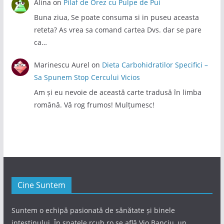
Alina
on
Pilaf de Orez cu Pulpe de Pui
Buna ziua, Se poate consuma si in puseu aceasta
reteta? As vrea sa comand cartea Dvs. dar se pare
ca…
Marinescu Aurel
on
Dieta Carbohidratilor Specifici –
Sa Spunem Stop Cercului Vicios
Am și eu nevoie de această carte tradusă în limba
română. Vă rog frumos! Mulțumesc!
Cine Suntem
Suntem o echipă pasionată de sănătate și binele
intestinului. În spatele rcuh.ro se află Vio Banciu, un