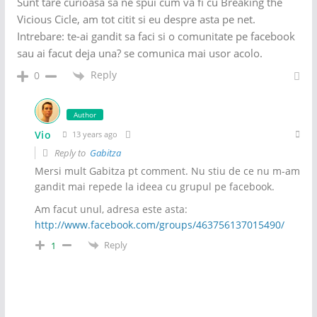
Sunt tare curioasa sa ne spui cum va fi cu Breaking the
Vicious Cicle, am tot citit si eu despre asta pe net.
Intrebare: te-ai gandit sa faci si o comunitate pe facebook
sau ai facut deja una? se comunica mai usor acolo.
Reply
0
Author
Vio
13 years ago
Reply to
Gabitza
Mersi mult Gabitza pt comment. Nu stiu de ce nu m-am
gandit mai repede la ideea cu grupul pe facebook.
Am facut unul, adresa este asta:
http://www.facebook.com/groups/463756137015490/
Reply
1