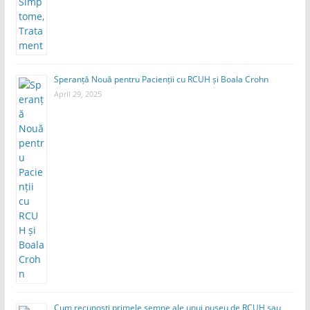
Speranță Nouă pentru Pacienții cu RCUH și Boala Crohn
April 29, 2025
Cum recunoști primele semne ale unui puseu de RCUH sau