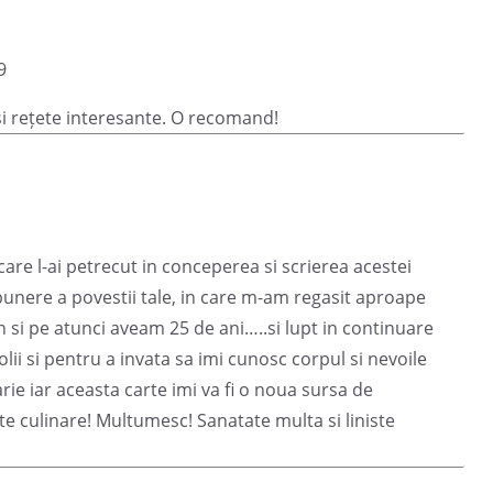
9
 și rețete interesante. O recomand!
are l-ai petrecut in conceperea si scrierea acestei
xpunere a povestii tale, in care m-am regasit aproape
si pe atunci aveam 25 de ani…..si lupt in continuare
ii si pentru a invata sa imi cunosc corpul si nevoile
arie iar aceasta carte imi va fi o noua sursa de
te culinare! Multumesc! Sanatate multa si liniste