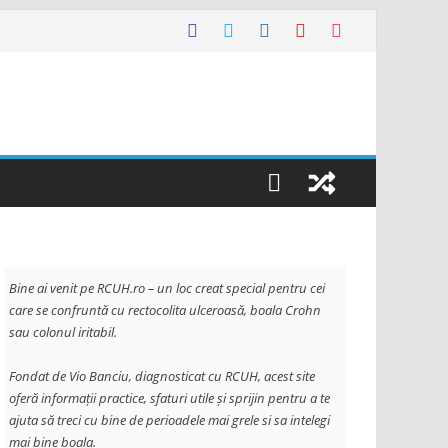
Bine ai venit pe RCUH.ro – un loc creat special pentru cei 
care se confruntă cu rectocolita ulceroasă, boala Crohn 
sau colonul iritabil. 
Fondat de Vio Banciu, diagnosticat cu RCUH, acest site 
oferă informații practice, sfaturi utile și sprijin pentru a te 
ajuta să treci cu bine de perioadele mai grele si sa intelegi 
mai bine boala. 