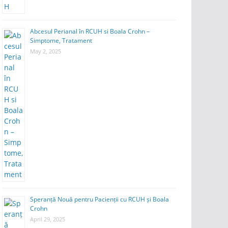
Abcesul Perianal în RCUH si Boala Crohn –
Simptome, Tratament
May 2, 2025
Speranță Nouă pentru Pacienții cu RCUH și Boala
Crohn
April 29, 2025