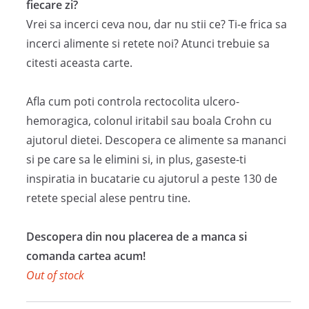
i
r
customer
fiecare zi?
ratings
g
r
Vrei sa incerci ceva nou, dar nu stii ce? Ti-e frica sa
i
e
incerci alimente si retete noi? Atunci trebuie sa
n
n
citesti aceasta carte.
a
t
l
p
Afla cum poti controla rectocolita ulcero-
p
r
hemoragica, colonul iritabil sau boala Crohn cu
r
i
ajutorul dietei. Descopera ce alimente sa mananci
i
c
si pe care sa le elimini si, in plus, gaseste-ti
c
e
inspiratia in bucatarie cu ajutorul a peste 130 de
e
i
retete special alese pentru tine.
w
s
a
:
Descopera din nou placerea de a manca si
s
3
comanda cartea acum!
:
9
Out of stock
4
,