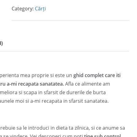
4
9
Category:
Cărți
,
9
9
9
l
e
3)
l
i
e
.
i
.
perienta mea proprie si este un
ghid complet care iti
tru a-mi recapata sanatatea.
Afla ce alimente am
eliora si scapa in sfarsit de durerile de burta
aunele moi si a-mi recapata in sfarsit sanatatea.
rebuie sa le introduci in dieta ta zilnica, si ce anume sa
sa se vindece. Vei descoperi cum poti
tine sub control