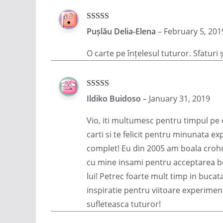
Rated
5
out
Pușlău Delia-Elena
–
February 5, 201
of 5
O carte pe înțelesul tuturor. Sfaturi
Rated
5
out
Ildiko Buidoso
–
January 31, 2019
of 5
Vio, iti multumesc pentru timpul pe c
carti si te felicit pentru minunata e
complet! Eu din 2005 am boala crohn 
cu mine insami pentru acceptarea bol
lui! Petrec foarte mult timp in bucat
inspiratie pentru viitoare experimen
sufleteasca tuturor!