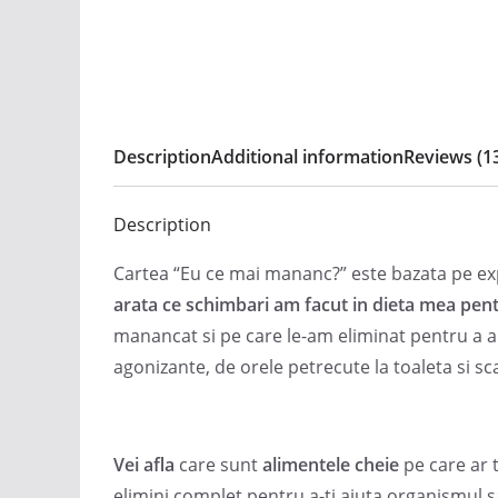
Description
Additional information
Reviews (1
Description
Cartea “Eu ce mai mananc?” este bazata pe ex
arata ce schimbari am facut in dieta mea pen
manancat si pe care le-am eliminat pentru a am
agonizante, de orele petrecute la toaleta si sc
Vei afla
care sunt
alimentele cheie
pe care ar t
elimini complet pentru a-ti ajuta organismul 