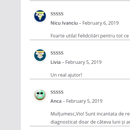
Rated
5
out
Nicu Ivanciu
–
February 6, 2019
of 5
Foarte utila! Felidcitări pentru tot 
Rated
5
out
Livia
–
February 5, 2019
of 5
Un real ajutor!
Rated
5
out
Anca
–
February 5, 2019
of 5
Mulțumesc,Vio! Sunt incantata de reț
diagnosticat doar de câteva luni și a