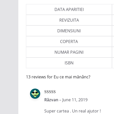
DATA APARITIEI
REVIZUITA
DIMENSIUNI
COPERTA
NUMAR PAGINI
ISBN
13 reviews for
Eu ce mai mănânc?
Rated
5
out
Răzvan
–
June 11, 2019
of 5
Super cartea . Un real ajutor !