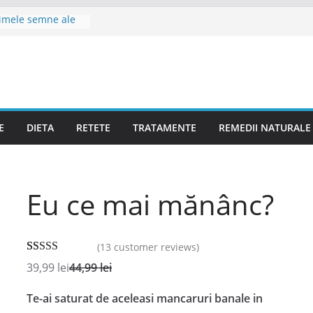
imele semne ale
UH sau Crohn și
 hrișcă cu legume
luții imediate și
 RCUH
în RCUH si Boala
E
DIETA
RETETE
TRATAMENTE
REMEDII NATURALE
e, Tratament
ntru Pacienții cu
ohn
Eu ce mai mănânc?
(
13
customer reviews)
Rated
13
5.00
39,99
lei
44,99
lei
O
C
out of 5
r
u
Te-ai saturat de aceleasi mancaruri banale in
based on