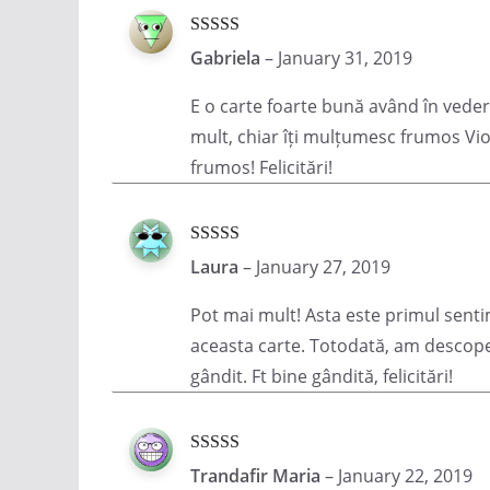
Rated
5
out
Gabriela
–
January 31, 2019
of 5
E o carte foarte bună având în vedere
mult, chiar îți mulțumesc frumos Vio
frumos! Felicitări!
Rated
5
out
Laura
–
January 27, 2019
of 5
Pot mai mult! Asta este primul sent
aceasta carte. Totodată, am descoper
gândit. Ft bine gândită, felicitări!
Rated
5
out
Trandafir Maria
–
January 22, 2019