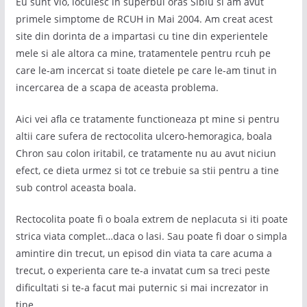
Eu sunt Vio, locuiesc in superbul oras Sibiu si am avut
primele simptome de RCUH in Mai 2004. Am creat acest
site din dorinta de a impartasi cu tine din experientele
mele si ale altora ca mine, tratamentele pentru rcuh pe
care le-am incercat si toate dietele pe care le-am tinut in
incercarea de a scapa de aceasta problema.
Aici vei afla ce tratamente functioneaza pt mine si pentru
altii care sufera de rectocolita ulcero-hemoragica, boala
Chron sau colon iritabil, ce tratamente nu au avut niciun
efect, ce dieta urmez si tot ce trebuie sa stii pentru a tine
sub control aceasta boala.
Rectocolita poate fi o boala extrem de neplacuta si iti poate
strica viata complet…daca o lasi. Sau poate fi doar o simpla
amintire din trecut, un episod din viata ta care acuma a
trecut, o experienta care te-a invatat cum sa treci peste
dificultati si te-a facut mai puternic si mai increzator in
tine.