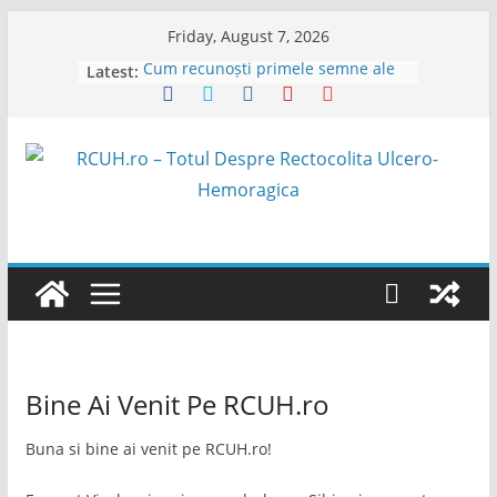
Skip
Friday, August 7, 2026
to
Cum recunoști primele semne ale
Latest:
content
unui puseu de RCUH sau Crohn și
ce poți face rapid
Tăiței soba 100% hrișcă cu legume
& tamari
Sânge în scaun: soluții imediate și
prevenție pentru RCUH
Abcesul Perianal în RCUH si Boala
Crohn – Simptome, Tratament
Speranță Nouă pentru Pacienții cu
RCUH și Boala Crohn
Bine Ai Venit Pe RCUH.ro
Buna si bine ai venit pe RCUH.ro!