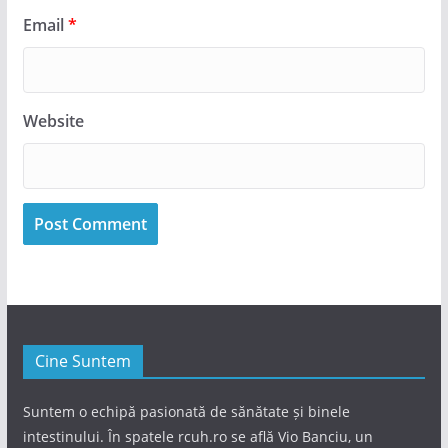
Email
*
Website
Cine Suntem
Suntem o echipă pasionată de sănătate și binele
intestinului. În spatele rcuh.ro se află Vio Banciu, un