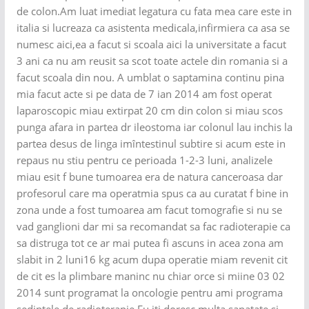
de colon.Am luat imediat legatura cu fata mea care este in
italia si lucreaza ca asistenta medicala,infirmiera ca asa se
numesc aici,ea a facut si scoala aici la universitate a facut
3 ani ca nu am reusit sa scot toate actele din romania si a
facut scoala din nou. A umblat o saptamina continu pina
mia facut acte si pe data de 7 ian 2014 am fost operat
laparoscopic miau extirpat 20 cm din colon si miau scos
punga afara in partea dr ileostoma iar colonul lau inchis la
partea desus de linga imîntestinul subtire si acum este in
repaus nu stiu pentru ce perioada 1-2-3 luni, analizele
miau esit f bune tumoarea era de natura canceroasa dar
profesorul care ma operatmia spus ca au curatat f bine in
zona unde a fost tumoarea am facut tomografie si nu se
vad ganglioni dar mi sa recomandat sa fac radioterapie ca
sa distruga tot ce ar mai putea fi ascuns in acea zona am
slabit in 2 luni16 kg acum dupa operatie miam revenit cit
de cit es la plimbare maninc nu chiar orce si miine 03 02
2014 sunt programat la oncologie pentru ami programa
sedintele de radioterapie,Eu iti doresc multa sanatate si