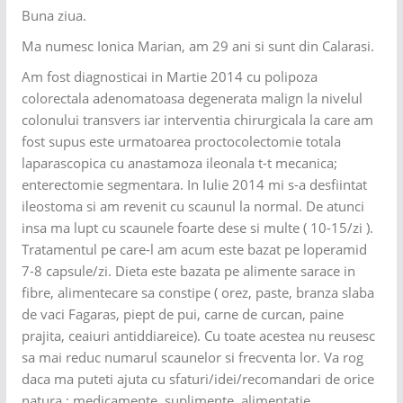
Buna ziua.
Ma numesc Ionica Marian, am 29 ani si sunt din Calarasi.
Am fost diagnosticai in Martie 2014 cu polipoza
colorectala adenomatoasa degenerata malign la nivelul
colonului transvers iar interventia chirurgicala la care am
fost supus este urmatoarea proctocolectomie totala
laparascopica cu anastamoza ileonala t-t mecanica;
enterectomie segmentara. In Iulie 2014 mi s-a desfiintat
ileostoma si am revenit cu scaunul la normal. De atunci
insa ma lupt cu scaunele foarte dese si multe ( 10-15/zi ).
Tratamentul pe care-l am acum este bazat pe loperamid
7-8 capsule/zi. Dieta este bazata pe alimente sarace in
fibre, alimentecare sa constipe ( orez, paste, branza slaba
de vaci Fagaras, piept de pui, carne de curcan, paine
prajita, ceaiuri antiddiareice). Cu toate acestea nu reusesc
sa mai reduc numarul scaunelor si frecventa lor. Va rog
daca ma puteti ajuta cu sfaturi/idei/recomandari de orice
natura : medicamente, suplimente, alimentatie.