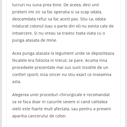
lucruri nu suna prea bine. De aceea, desi unii
prieteni imi zic sa fac operatia si sa scap odata,
deocamdata refuz sa fac acest pas. Stiu ca, odata
inlaturat colonul (sau o parte din el) nu exista cale de
intoarcere. Si nu vreau sa traiesc toata viata cu o
punga atasata de mine.
Acea punga atasata la tegument unde se depoziteaza
fecalele era folosita in trecut, se pare. Acuma insa
procedeele prezentate mai sus sunt insotite de un
confort sporit, insa sincer nu stiu exact ce inseamna
asta.
Alegerea unei proceduri chirurgicale e recomandat
sa se faca doar in cazurile severe si cand calitatea
vietii este foarte mult afectata, sau pentru a preveni
aparitia cancerului de colon.