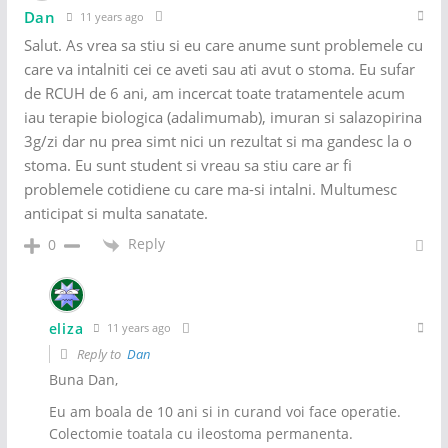
Dan
11 years ago
Salut. As vrea sa stiu si eu care anume sunt problemele cu
care va intalniti cei ce aveti sau ati avut o stoma. Eu sufar
de RCUH de 6 ani, am incercat toate tratamentele acum
iau terapie biologica (adalimumab), imuran si salazopirina
3g/zi dar nu prea simt nici un rezultat si ma gandesc la o
stoma. Eu sunt student si vreau sa stiu care ar fi
problemele cotidiene cu care ma-si intalni. Multumesc
anticipat si multa sanatate.
Reply
0
eliza
11 years ago
Reply to
Dan
Buna Dan,
Eu am boala de 10 ani si in curand voi face operatie.
Colectomie toatala cu ileostoma permanenta.