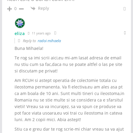
Reply
0
eliza
11 years ago
Reply to
radoi mihaela
Buna Mihaela!
Te rog sa imi scrii aici,eu mi-am lasat adresa de email
nu stiu cum sa fac,daca nu se poate altfel o las pe site
si discutam pe privat!
Am RCUH si astept operatia de colectomie totala cu
ileostoma permanenta. Va fi electiva,eu am ales asa pt
ca am boala de 10 ani. Sunt multi tineri cu ileostoma,in
Romania nu se stie multe si se considera ca e sfarsitul
vietii! Vreau sa va incurajez, sa va spun ce produse va
pot face viata usoara,eu voi trai cu ileostoma in cateva
luni. Am 2 copii mici. Abia astept!
Stiu ca e greu dar te rog scrie-mi chiar vreau sa va ajut