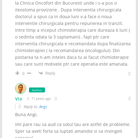
la Clinica Oncofort din Bucuresti unde i s-a pus o
ileostoma provizorie . Dupa interventia chirurgicala
doctorul a spus ca in doua luni v-a face o noua
interventie chirurgicala pentru repunerea in tranzit.
Intre timp a inceput chimioterapia care dureaza 6 luni (
o sedinta odata la 3 saptamani) , fapt ptr care
interventia chirurgicala e recomandata dupa finalizarea
chimioterapiei ( la recomandarea oncologului). Din
postarea ta n-am inteles daca tu ai facut chimioterapie
sau care sunt motivele ptr care operatia este amanata.
Reply
0
Author
Vio
11 years ago
Reply to
Angi
Buna Angi,
Imi pare rau sa aud ca sotul tau are astfel de probleme.
Sper sa aveti forta sa luptati amandoi si sa invingeti
cancerul.