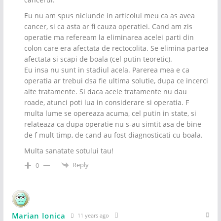
Eu nu am spus niciunde in articolul meu ca as avea
cancer, si ca asta ar fi cauza operatiei. Cand am zis
operatie ma refeream la eliminarea acelei parti din
colon care era afectata de rectocolita. Se elimina partea
afectata si scapi de boala (cel putin teoretic).
Eu insa nu sunt in stadiul acela. Parerea mea e ca
operatia ar trebui dsa fie ultima solutie, dupa ce incerci
alte tratamente. Si daca acele tratamente nu dau
roade, atunci poti lua in considerare si operatia. F
multa lume se opereaza acuma, cel putin in state, si
relateaza ca dupa operatie nu s-au simtit asa de bine
de f mult timp, de cand au fost diagnosticati cu boala.
Multa sanatate sotului tau!
Reply
0
Marian Ionica
11 years ago