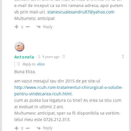
e-mail de inceput ca sa imi ramana adresa, apoi putem
vb prin mail-uri.
stanescualexandru87@yahoo.com
Multumesc anticipat
Reply
0
Antonela
9 years ago
Reply to
eliza
Buna Eliza,
am vazut mesajul tau din 2015 de pe site-ul
http://www.rcuh.ro/e-tratamentul-chirurgical-o-solutie-
pentru-vindecarea-rcuh.html
.
cum as putea lua legatura cu tine? As vrea sa stiu cum
ai evoluat in ultimii 2 ani.
Multumesc anticipat, sper sa fii disponibila sa vorbim.
telul meu este 0726.212.313.
Reply
0