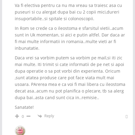
Va fi electiva pentru ca nu ma vreau sa traiesc asa cu
puseuri si cu alergat dupa bai cu 2 copii mici,dureri
insuportabile..si spitale si colonoscopii.
In Rom se crede ca o ileostoma e sfarsitul vietii..acum
sunt in Uk momentan, si aici e putin altfel. Dar daca ar
fi mai multe informatii in romania..multe vieti ar fi
inbunatatie.
Daca vrei sa vorbim putem sa vorbim pe mail,si iti zic
mai multe. Iti trimit si cate informatii de pe net si apoi
dupa operatie o sa pot vorbi din experienta. Oricum
,sunt atatea produse care pot face viata mult mai
usoara. PArerea mea e ca voi fi mai libera cu ileostoma
decat asa..acum nu pot planifica o plecare, tb sa alerg
dupa bai..asta cand sunt cica in..remisie..
Sanatate!
Reply
0