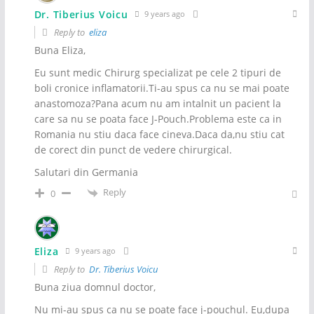
Dr. Tiberius Voicu
9 years ago
Reply to
eliza
Buna Eliza,
Eu sunt medic Chirurg specializat pe cele 2 tipuri de
boli cronice inflamatorii.Ti-au spus ca nu se mai poate
anastomoza?Pana acum nu am intalnit un pacient la
care sa nu se poata face J-Pouch.Problema este ca in
Romania nu stiu daca face cineva.Daca da,nu stiu cat
de corect din punct de vedere chirurgical.
Salutari din Germania
Reply
0
Eliza
9 years ago
Reply to
Dr. Tiberius Voicu
Buna ziua domnul doctor,
Nu mi-au spus ca nu se poate face j-pouchul. Eu,dupa