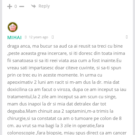
Reply
0
MIHAI
12 years ago
draga anca, ma bucur sa aud ca ai reusit sa treci cu bine
,peste aceasta grea incercare, si iti doresc din toata inima
fii sanatoasa si sa iti reei viata asa cum a fost inainte.Eu
vreau sati impartasesc doar citeve cuvinte, si sa-ti spun
prin ce trec eu in aceste momente. In urma cu
apeoximativ 2 luni am racit si m-am dus la dr. mia dat
doxicilina ca am facut o viroza, dupa ce am inceput sa iau
tratamentul,la 2 zile am inceput sa am scun cu singe,
mam dus inapoi la dr si mia dat detralex dar tot
degeaba.Mam chinuit asa 2 saptamini,m-a trimis la
chirurgie,si sa constatat ca am o tumoare pe colon de 8
cm. au vrut sa ma bagi la 3 zile in operatie,fara
colonoscopie ,fara biopsie, miau spus direct ca am cancer