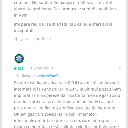
cum pot. Nu sunt in Romania,ci in UK si aici e altfel
abordata problema. Dar produsele sunt disponibile si
in Rom.
Imi pare rau dar sa stie tatal tau ca nu e sfarsitul ci
inceputul!
Reply
0
eliza
11 years ago
Reply to
radoi mihaela
Eu am fost diagnosticata cu RCUH acum 10 ani.Am stat
internata si la Fundeni,iar in 2013 la ultimul puseu i-am
implorat sa ma opereze dar doctorita mea de gastro nu
era de acord,era tare anti-operatie pe motiv ca sunt
prea tanara…In fine nu am fost asculata deloc, dar in
UK am gasit un specialist in boli inflamatorii
intestinale,un dr tare bun,ca si om, care mi-a spus ca
odata cu operatia cresti calitatea vietii celor bolnavi de