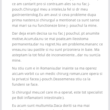
ce am cantarit pro si contra,am ales sa nu fac j-
pouch.Chirurgul meu a inteles,la fel si dr meu
gastroenterolog.Eu am avut si ceva probleme dupa
prima nastere,si chirurgul a mentionat ca sunt sanse
mai mari sa nu functioneze bine j- pouchul la mine.
Dar deja eram decisa sa nu fac J pouchul, pt anumite
motive.Acum,da,nu se mai poate,am ileostoma
permanenta,dar nu regret.Nu am probleme,mananc ce
vreau,nu iau pastile si nu sunt prizoniera in baie. Ma
asteptam la tot felul de inconveniente…dar nu sunt,la
mine.
Nu stiu cum e in Romania,dar inainte sa ma operez
aici,am vorbit cu un medic chirurg roman,care opera si
la privat,si facea j-pouch.Deasemenea stiu ca la
fundeni se face.
Si chirurgul meu,cel care m-a operat, este tot specialist
pe Boli inflamatorii intestinale:).
Eu acum sunt multumita.Daca doriti sa ma mai