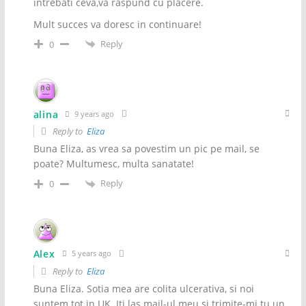
intrebati ceva,va raspund cu placere.
Mult succes va doresc in continuare!
Reply
0
alina
9 years ago
Reply to
Eliza
Buna Eliza, as vrea sa povestim un pic pe mail, se
poate? Multumesc, multa sanatate!
Reply
0
Alex
5 years ago
Reply to
Eliza
Buna Eliza. Sotia mea are colita ulcerativa, si noi
suntem tot in UK. Iti las mail-ul meu si trimite-mi tu un