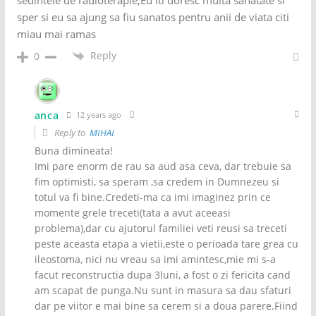
sper si eu sa ajung sa fiu sanatos pentru anii de viata citi
miau mai ramas
Reply
0
anca
12 years ago
Reply to
MIHAI
Buna dimineata!
Imi pare enorm de rau sa aud asa ceva, dar trebuie sa
fim optimisti, sa speram ,sa credem in Dumnezeu si
totul va fi bine.Credeti-ma ca imi imaginez prin ce
momente grele treceti(tata a avut aceeasi
problema),dar cu ajutorul familiei veti reusi sa treceti
peste aceasta etapa a vietii,este o perioada tare grea cu
ileostoma, nici nu vreau sa imi amintesc,mie mi s-a
facut reconstructia dupa 3luni, a fost o zi fericita cand
am scapat de punga.Nu sunt in masura sa dau sfaturi
dar pe viitor e mai bine sa cerem si a doua parere.Fiind