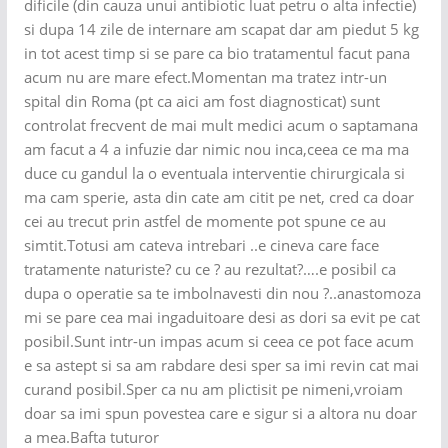
dificile (din cauza unui antibiotic luat petru o alta infectie)
si dupa 14 zile de internare am scapat dar am piedut 5 kg
in tot acest timp si se pare ca bio tratamentul facut pana
acum nu are mare efect.Momentan ma tratez intr-un
spital din Roma (pt ca aici am fost diagnosticat) sunt
controlat frecvent de mai mult medici acum o saptamana
am facut a 4 a infuzie dar nimic nou inca,ceea ce ma ma
duce cu gandul la o eventuala interventie chirurgicala si
ma cam sperie, asta din cate am citit pe net, cred ca doar
cei au trecut prin astfel de momente pot spune ce au
simtit.Totusi am cateva intrebari ..e cineva care face
tratamente naturiste? cu ce ? au rezultat?….e posibil ca
dupa o operatie sa te imbolnavesti din nou ?..anastomoza
mi se pare cea mai ingaduitoare desi as dori sa evit pe cat
posibil.Sunt intr-un impas acum si ceea ce pot face acum
e sa astept si sa am rabdare desi sper sa imi revin cat mai
curand posibil.Sper ca nu am plictisit pe nimeni,vroiam
doar sa imi spun povestea care e sigur si a altora nu doar
a mea.Bafta tuturor