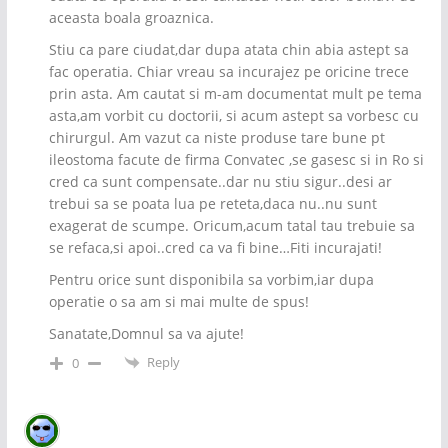
aceasta boala groaznica.
Stiu ca pare ciudat,dar dupa atata chin abia astept sa
fac operatia. Chiar vreau sa incurajez pe oricine trece
prin asta. Am cautat si m-am documentat mult pe tema
asta,am vorbit cu doctorii, si acum astept sa vorbesc cu
chirurgul. Am vazut ca niste produse tare bune pt
ileostoma facute de firma Convatec ,se gasesc si in Ro si
cred ca sunt compensate..dar nu stiu sigur..desi ar
trebui sa se poata lua pe reteta,daca nu..nu sunt
exagerat de scumpe. Oricum,acum tatal tau trebuie sa
se refaca,si apoi..cred ca va fi bine…Fiti incurajati!
Pentru orice sunt disponibila sa vorbim,iar dupa
operatie o sa am si mai multe de spus!
Sanatate,Domnul sa va ajute!
Reply
0