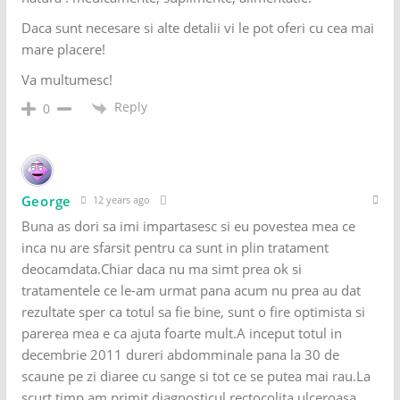
Daca sunt necesare si alte detalii vi le pot oferi cu cea mai
mare placere!
Va multumesc!
Reply
0
George
12 years ago
Buna as dori sa imi impartasesc si eu povestea mea ce
inca nu are sfarsit pentru ca sunt in plin tratament
deocamdata.Chiar daca nu ma simt prea ok si
tratamentele ce le-am urmat pana acum nu prea au dat
rezultate sper ca totul sa fie bine, sunt o fire optimista si
parerea mea e ca ajuta foarte mult.A inceput totul in
decembrie 2011 dureri abdomminale pana la 30 de
scaune pe zi diaree cu sange si tot ce se putea mai rau.La
scurt timp am primit diagnosticul rectocolita ulceroasa