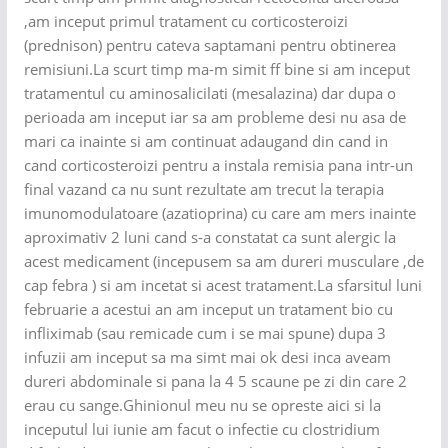
,am inceput primul tratament cu corticosteroizi
(prednison) pentru cateva saptamani pentru obtinerea
remisiuni.La scurt timp ma-m simit ff bine si am inceput
tratamentul cu aminosalicilati (mesalazina) dar dupa o
perioada am inceput iar sa am probleme desi nu asa de
mari ca inainte si am continuat adaugand din cand in
cand corticosteroizi pentru a instala remisia pana intr-un
final vazand ca nu sunt rezultate am trecut la terapia
imunomodulatoare (azatioprina) cu care am mers inainte
aproximativ 2 luni cand s-a constatat ca sunt alergic la
acest medicament (incepusem sa am dureri musculare ,de
cap febra ) si am incetat si acest tratament.La sfarsitul luni
februarie a acestui an am inceput un tratament bio cu
infliximab (sau remicade cum i se mai spune) dupa 3
infuzii am inceput sa ma simt mai ok desi inca aveam
dureri abdominale si pana la 4 5 scaune pe zi din care 2
erau cu sange.Ghinionul meu nu se opreste aici si la
inceputul lui iunie am facut o infectie cu clostridium