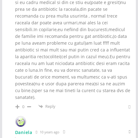
si eu cadru medical si din ce stiu eu(poate e gresit)nu
prea se da antibiotic la raceala,din pacate se
recomanda cu prea multa usurinta , normal trece
raceala dar poate avea urmari,mai ales la cei
sensibili.In copilarie,eu nefiind din bucuresti,medicul
de familie imi recomanda pentru gat antibiotic,(o data
pe luna aveam probleme cu gatul)am luat ffff mult
antibiotic si mai mult sau mai putin cred ca a influentat
la aparitia rectocolitei(cel putin in cazul meu).Eu pentru
raceala nu am luat niciodata antibiotic desi eram racita
cate o luna.In fine, eu va doresc sanatate, sa va
bucurati de orice moment, va multumesc ca v-ati spus
povestea(nu e usor dupa parerea mea)si sa ne auzim
cu bine.(sper sa ne mai tineti la curent cu starea dvs de
sanatate).
Reply
0
Daniela
10 years ago