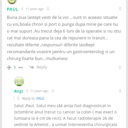
PAUL
11 years ago
Buna ziua !astept vesti de la voi …sunt in aceeasi situatie
cu voi,boala chron si port o punga dupa mine pe care nu
o mai suport .Au trecut deja 6 luni de la operatie si nu stiu
cat mai dureaza pana la cea de repunere in tranzit…
rezultate diferite ,raspunsuri diferite !asdtept
recomandarile voastre pentru un gastroenterolog si un
chirurg foarte bun…multumesc
Reply
1
Angi
11 years ago
Reply to
PAUL
Salut ,Paul. Sotul meu (44 ani)a fost diagnosticat in
octombrie anul trecut cu cancer la colon ( mai exact o
tumoara la 4 cm de rect). A facut radioterapie 26 de
sedinte la Ametist , a urmat interveventia chirurgicala