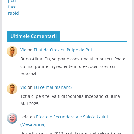
Ultimele Comentarii
Vio
on
Pilaf de Orez cu Pulpe de Pui
Buna Alina. Da, se poate consuma si in puseu. Poate
cu mai putine ingrediente in orez, doar orez cu
morcovi.…
Vio
on
Eu ce mai mănânc?
Tot aici pe site. Va fi disponibila incepand cu luna
Mai 2025
Lefe
on
Efectele Secundare ale Salofalk-ului
(Mesalazina)
Bună Eu am din 2012 rcuh Eu am luat salofalk doar