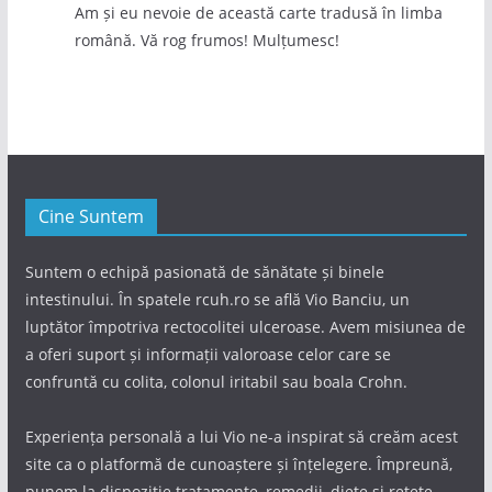
Am și eu nevoie de această carte tradusă în limba
română. Vă rog frumos! Mulțumesc!
Cine Suntem
Suntem o echipă pasionată de sănătate și binele
intestinului. În spatele rcuh.ro se află Vio Banciu, un
luptător împotriva rectocolitei ulceroase. Avem misiunea de
a oferi suport și informații valoroase celor care se
confruntă cu colita, colonul iritabil sau boala Crohn.
Experiența personală a lui Vio ne-a inspirat să creăm acest
site ca o platformă de cunoaștere și înțelegere. Împreună,
punem la dispoziție tratamente, remedii, diete și rețete