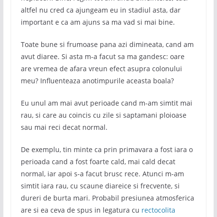
altfel nu cred ca ajungeam eu in stadiul asta, dar
important e ca am ajuns sa ma vad si mai bine.
Toate bune si frumoase pana azi dimineata, cand am
avut diaree. Si asta m-a facut sa ma gandesc: oare
are vremea de afara vreun efect asupra colonului
meu? Influenteaza anotimpurile aceasta boala?
Eu unul am mai avut perioade cand m-am simtit mai
rau, si care au coincis cu zile si saptamani ploioase
sau mai reci decat normal.
De exemplu, tin minte ca prin primavara a fost iara o
perioada cand a fost foarte cald, mai cald decat
normal, iar apoi s-a facut brusc rece. Atunci m-am
simtit iara rau, cu scaune diareice si frecvente, si
dureri de burta mari. Probabil presiunea atmosferica
are si ea ceva de spus in legatura cu
rectocolita