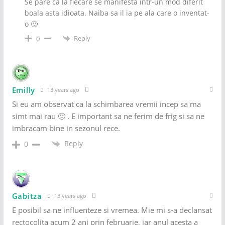
Se pare ca la fiecare se manifesta intr-un mod diferit
boala asta idioata. Naiba sa il ia pe ala care o inventat-
o 🙂
Reply
0
Emilly
13 years ago
Si eu am observat ca la schimbarea vremii incep sa ma
simt mai rau 🙁 . E important sa ne ferim de frig si sa ne
imbracam bine in sezonul rece.
Reply
0
Gabitza
13 years ago
E posibil sa ne influenteze si vremea. Mie mi s-a declansat
rectocolita acum 2 ani prin februarie, iar anul acesta a