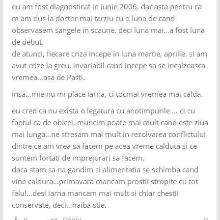
eu am fost diagnosticat in iunie 2006, dar asta pentru ca
m am dus la doctor mai tarziu cu o luna de cand
observasem sangele in scaune. deci luna mai…a fost luna
de debut.
de atunci, fiecare criza incepe in luna martie, aprilie. si am
avut crize la greu. invariabil cand incepe sa se incalzeasca
vremea…asa de Pasti.
insa…mie nu mi place iarna, ci tocmai vremea mai calda.
eu cred ca nu exista o legatura cu anotimpurile … ci cu
faptul ca de obicei, muncim poate mai mult cand este ziua
mai lunga…ne stresam mai mult in rezolvarea conflictului
dintre ce am vrea sa facem pe acea vreme calduta si ce
suntem fortati de imprejurari sa facem.
daca stam sa na gandim si alimentatia se schimba cand
vine caldura…primavara mancam prostii stropite cu tot
felul…desi iarna mancam mai mult si chiar chestii
conservate, deci…naiba stie.
Reply