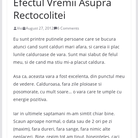
Efectul Vremii Asupra
Rectocolitei
Vio
August 27, 2012
6 Comments
Eu sunt printre putinele persoane care se bucura
atunci cand sunt calduri mari afara, si careia ii plac
lunile calduroase de vara. Sunt mai slabut de felul
meu, si de cand ma stiu mi-a placut caldura.
Asa ca, aceasta vara a fost excelenta, din punctul meu
de vedere. Calduroasa, fara zile ploioase si
posomorate, cu mult soare… o vara care te umple cu
energie pozitiva.
Iar in ultimele saptamani m-am simtit chiar bine.
Scaun aproape normal, o data sau de 2 ori pe zi
(maxim), fara dureri, fara sange, fara nimic alte
neplaceri. Bine, regim tot am tinut, bineinteles, caci