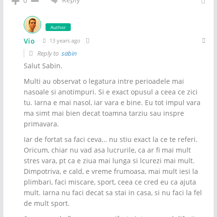
0
Author
Vio
13 years ago
Reply to
sabin
Salut Sabin.
Multi au observat o legatura intre perioadele mai
nasoale si anotimpuri. Si e exact opusul a ceea ce zici
tu. Iarna e mai nasol, iar vara e bine. Eu tot impul vara
ma simt mai bien decat toamna tarziu sau inspre
primavara.
Iar de fortat sa faci ceva… nu stiu exact la ce te referi.
Oricum, chiar nu vad asa lucrurile, ca ar fi mai mult
stres vara, pt ca e ziua mai lunga si lcurezi mai mult.
Dimpotriva, e cald, e vreme frumoasa, mai mult iesi la
plimbari, faci miscare, sport, ceea ce cred eu ca ajuta
mult. Iarna nu faci decat sa stai in casa, si nu faci la fel
de mult sport.