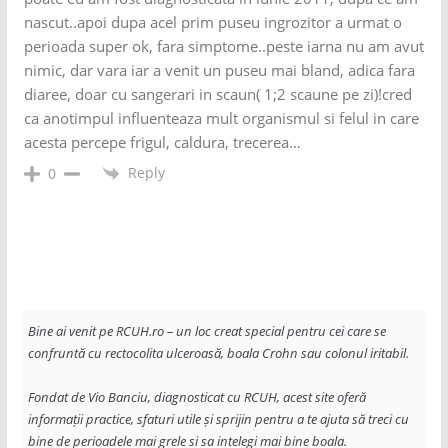
nascut..apoi dupa acel prim puseu ingrozitor a urmat o
perioada super ok, fara simptome..peste iarna nu am avut
nimic, dar vara iar a venit un puseu mai bland, adica fara
diaree, doar cu sangerari in scaun( 1;2 scaune pe zi)!cred
ca anotimpul influenteaza mult organismul si felul in care
acesta percepe frigul, caldura, trecerea…
Reply
0
Bine ai venit pe RCUH.ro – un loc creat special pentru cei care se 
confruntă cu rectocolita ulceroasă, boala Crohn sau colonul iritabil. 
Fondat de Vio Banciu, diagnosticat cu RCUH, acest site oferă 
informații practice, sfaturi utile și sprijin pentru a te ajuta să treci cu 
bine de perioadele mai grele si sa intelegi mai bine boala. 