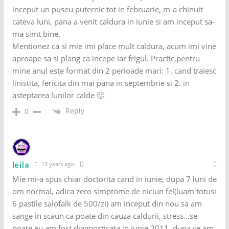
inceput un puseu puternic tot in februarie, m-a chinuit
cateva luni, pana a venit caldura in iunie si am inceput sa-
ma simt bine.
Mentionez ca si mie imi place mult caldura, acum imi vine
aproape sa si plang ca incepe iar frigul. Practic,pentru
mine anul este format din 2 perioade mari: 1. cand traiesc
linistita, fericita din mai pana in septembrie si 2. in
asteptarea lunilor calde 🙂
Reply
0
leila
13 years ago
Mie mi-a spus chiar doctorita cand in iunie, dupa 7 luni de
om normal, adica zero simptome de niciun fel(luam totusi
6 pastile salofalk de 500/zi) am inceput din nou sa am
sange in scaun ca poate din cauza caldurii, stress…se
poate eu am fost diagnosticata in iunie 2011, dupa ce am