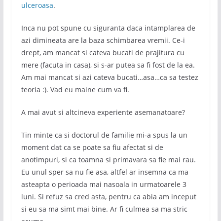
ulceroasa
.
Inca nu pot spune cu siguranta daca intamplarea de
azi dimineata are la baza schimbarea vremii. Ce-i
drept, am mancat si cateva bucati de prajitura cu
mere (facuta in casa), si s-ar putea sa fi fost de la ea.
Am mai mancat si azi cateva bucati…asa…ca sa testez
teoria :). Vad eu maine cum va fi.
A mai avut si altcineva experiente asemanatoare?
Tin minte ca si doctorul de familie mi-a spus la un
moment dat ca se poate sa fiu afectat si de
anotimpuri, si ca toamna si primavara sa fie mai rau.
Eu unul sper sa nu fie asa, altfel ar insemna ca ma
asteapta o perioada mai nasoala in urmatoarele 3
luni. Si refuz sa cred asta, pentru ca abia am inceput
si eu sa ma simt mai bine. Ar fi culmea sa ma stric