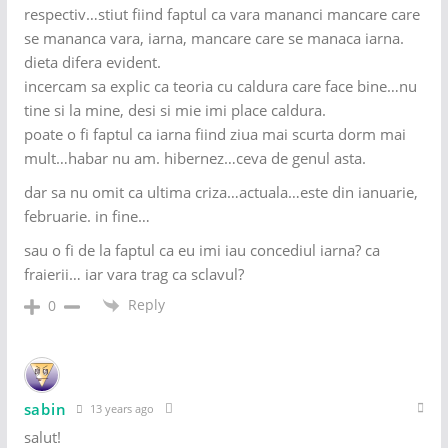
respectiv…stiut fiind faptul ca vara mananci mancare care
se mananca vara, iarna, mancare care se manaca iarna.
dieta difera evident.
incercam sa explic ca teoria cu caldura care face bine…nu
tine si la mine, desi si mie imi place caldura.
poate o fi faptul ca iarna fiind ziua mai scurta dorm mai
mult…habar nu am. hibernez…ceva de genul asta.
dar sa nu omit ca ultima criza…actuala…este din ianuarie,
februarie. in fine…
sau o fi de la faptul ca eu imi iau concediul iarna? ca
fraierii… iar vara trag ca sclavul?
Reply
0
sabin
13 years ago
salut!